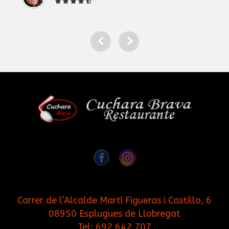
Carrer de l’Alcalde Martí Figueras i Castillo, 6
08950 Esplugues de Llobregat
Tel:
692 642 707