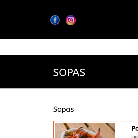
SOPAS
Sopas
Pa
Ing