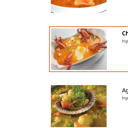
C
Ing
Ag
Ing