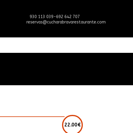
930 113 039-692 642 707
reservas@cucharabravarestaurante.com
22.00€