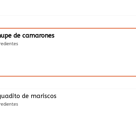
hupe de camarones
redientes
uadito de mariscos
redientes