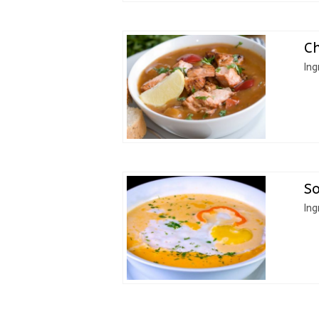
Ch
Ing
So
Ing