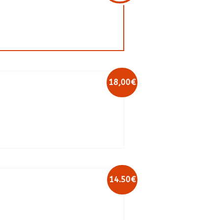
18,00€
14.50€