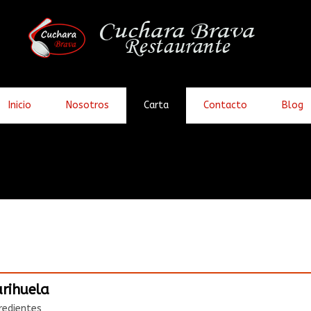
Inicio
Nosotros
Carta
Contacto
Blog
rihuela
redientes