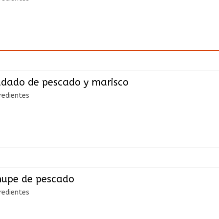
dado de pescado y marisco
redientes
hupe de pescado
redientes