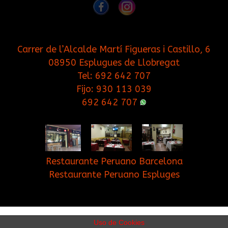
Carrer de l’Alcalde Martí Figueras i Castillo, 6
08950 Esplugues de Llobregat
Tel:
692 642 707
Fijo:
930 113 039
692 642 707
Restaurante Peruano Barcelona
Restaurante Peruano Espluges
Inicio
Contacto
Blog
Cookies
Uso de Cookies