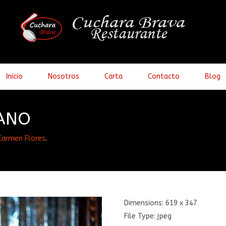
Inicio
Nosotros
Carta
Contacto
Blog
ANO
Carmen Flores
.
Dimensions:
619 x 347
File Type:
jpeg