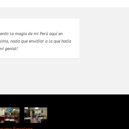
entir la magia de mi Perú aquí en
Estuve celebran
ima, nada que envidiar a la que hacía
estupendo. El pr
mí genial!
concretar el men