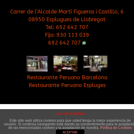
Carrer de l’Alcalde Martí Figueras i Castillo, 6
08950 Esplugues de Llobregat
Tel:
692 642 707
Fijo:
930 113 039
692 642 707
Restaurante Peruano Barcelona
Restaurante Peruano Espluges
Inicio
Contacto
Blog
Cookies
Uso de Cookies
Este sitio web utiliza cookies para que usted tenga la mejor experiencia de
usuario. Si continúa navegando está dando su consentimiento para la aceptaci
© Copyright 2017. Cuchara Brava Restaurante.
de las mencionadas cookies y la aceptación de nuestra,
Política de Cookies
ACEPTAR