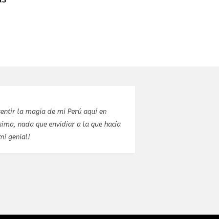
entir la magia de mi Perú aquí en
Estuve celebran
ima, nada que envidiar a la que hacía
estupendo. El pr
mí genial!
concretar el men