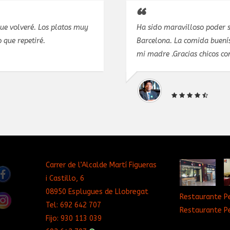
que volveré. Los platos muy
Ha sido maravilloso poder s
 que repetiré.
Barcelona. La comida buenís
mi madre .Gracias chicos co
Carrer de l’Alcalde Martí Figueras
i Castillo, 6
08950 Esplugues de Llobregat
Restaurante P
Tel:
692 642 707
Restaurante P
Fijo:
930 113 039