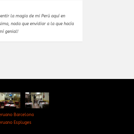
entir la magia de mi Perú aquí en
Estuve celebran
ima, nada que envidiar a la que hacía
estupendo. El pr
mí genial!
concretar el men
eruano Barcelona
eruano Espluges