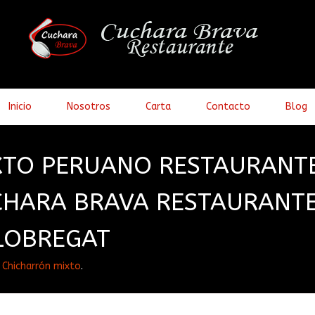
Inicio
Nosotros
Carta
Contacto
Blog
XTO PERUANO RESTAURANT
CHARA BRAVA RESTAURANT
LOBREGAT
n
Chicharrón mixto
.