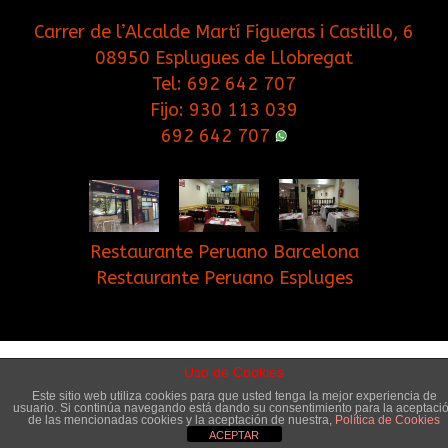
Carrer de l’Alcalde Martí Figueras i Castillo, 6
08950 Esplugues de Llobregat
Tel:
692 642 707
Fijo:
930 113 039
692 642 707
Restaurante Peruano Barcelona
Restaurante Peruano Espluges
Inicio
Contacto
Blog
Cookies
Uso de Cookies
Este sitio web utiliza cookies para que usted tenga la mejor experiencia de
usuario. Si continúa navegando está dando su consentimiento para la aceptaci
© Copyright 2017. Cuchara Brava Restaurante.
de las mencionadas cookies y la aceptación de nuestra,
Política de Cookies
ACEPTAR