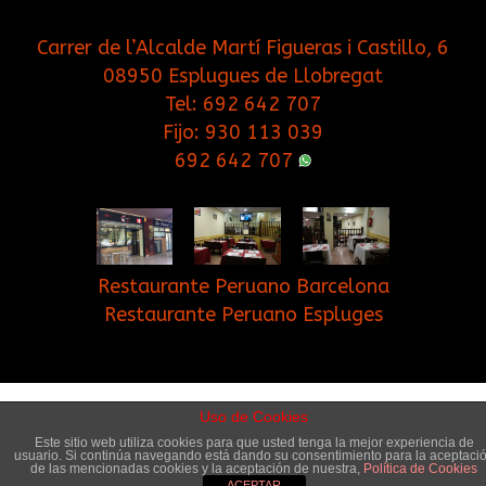
Carrer de l’Alcalde Martí Figueras i Castillo, 6
08950 Esplugues de Llobregat
Tel:
692 642 707
Fijo:
930 113 039
692 642 707
Restaurante Peruano Barcelona
Restaurante Peruano Espluges
Inicio
Contacto
Blog
Cookies
Uso de Cookies
Este sitio web utiliza cookies para que usted tenga la mejor experiencia de
usuario. Si continúa navegando está dando su consentimiento para la aceptaci
© Copyright 2017. Cuchara Brava Restaurante.
de las mencionadas cookies y la aceptación de nuestra,
Política de Cookies
ACEPTAR