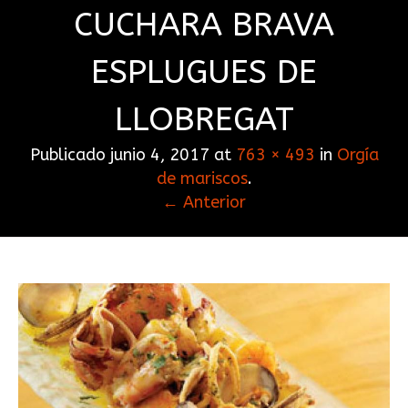
CUCHARA BRAVA
ESPLUGUES DE
LLOBREGAT
Publicado
junio 4, 2017
at
763 × 493
in
Orgía
de mariscos
.
← Anterior