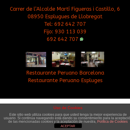
Carrer de l’Alcalde Martí Figueras i Castillo, 6
08950 Esplugues de Llobregat
Tel:
692 642 707
Fijo:
930 113 039
692 642 707
Restaurante Peruano Barcelona
Restaurante Peruano Espluges
Inicio
Contacto
Blog
Cookies
Uso de Cookies
Este sitio web utiliza cookies para que usted tenga la mejor experiencia de
usuario. Si continúa navegando está dando su consentimiento para la aceptaci
© Copyright 2017. Cuchara Brava Restaurante.
de las mencionadas cookies y la aceptación de nuestra,
Política de Cookies
ACEPTAR