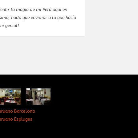
entir la magia de mi Perú aquí en
Estuve celebran
ima, nada que envidiar a la que hacía
estupendo. El pr
mí genial!
concretar el men
eruano Barcelona
eruano Espluges