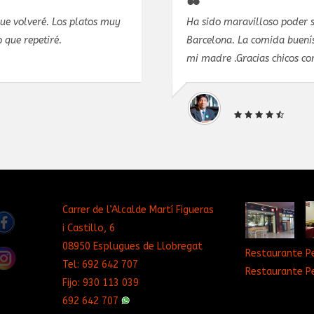
que volveré. Los platos muy
Ha sido maravilloso poder s
 que repetiré.
Barcelona. La comida buenís
mi madre .Gracias chicos co
Carrer de l’Alcalde Martí Figueras
i Castillo, 6
08950 Esplugues de Llobregat
Restaurante P
Tel:
692 642 707
Restaurante P
Fijo:
930 113 039
692 642 707