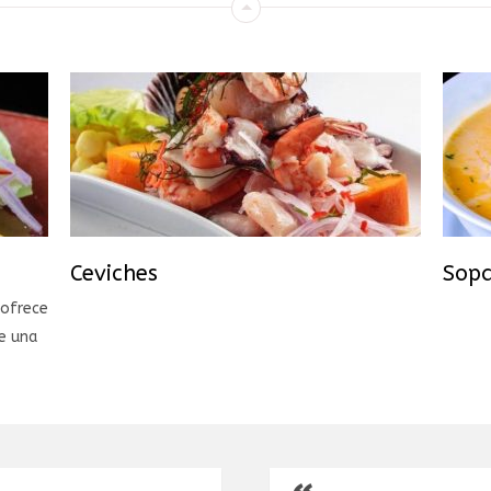
Ceviches
Sop
 ofrece
e una