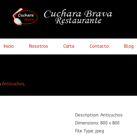
Inicio
Nosotros
Carta
Contacto
Blog
n
Anticuchos
.
Description:
Anticuchos
Dimensions:
800 x 800
File Type:
jpeg