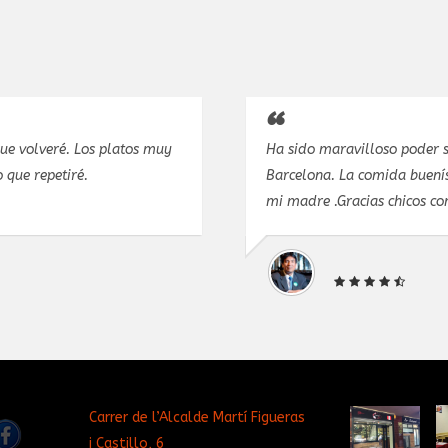
Ha sido maravilloso poder sentir la magia de mi Perú aquí e
Barcelona. La comida buenísima, nada que envidiar a la que 
mi madre .Gracias chicos comí genial!
Carrer de l’Alcalde Martí Figueras
i Castillo, 6