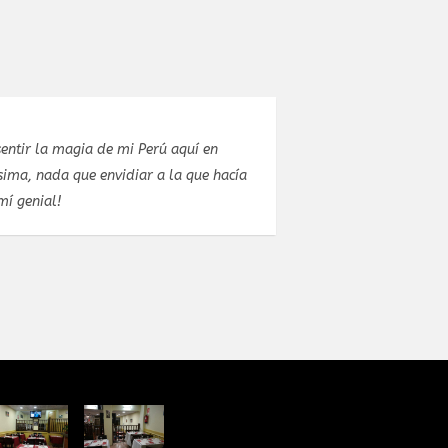
n
Estuve celebrando mi cumpleaños con unos amigos
hacía
estupendo. El propio chef me atendió unos días a
concretar el menú y que no fallara nada.