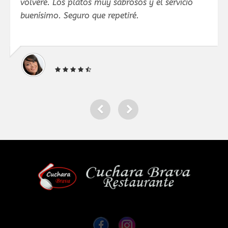
volveré. Los platos muy sabrosos y el servicio
P
buenísimo. Seguro que repetiré.
n
.