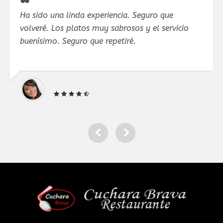
Ha sido una linda experiencia. Seguro que
Ha
volveré. Los platos muy sabrosos y el servicio
Pe
buenísimo. Seguro que repetiré.
na
.G