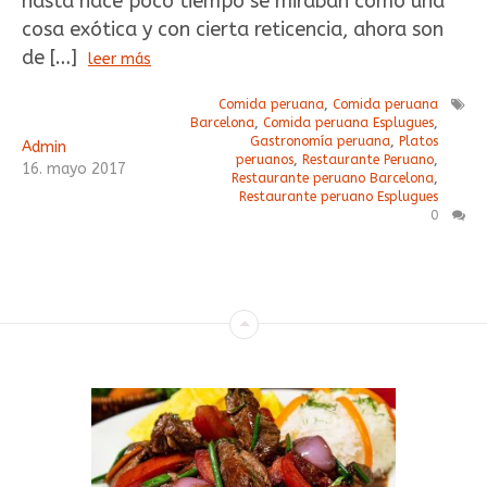
hasta hace poco tiempo se miraban como una
cosa exótica y con cierta reticencia, ahora son
de […]
leer más
Comida peruana
,
Comida peruana
Barcelona
,
Comida peruana Esplugues
,
Gastronomía peruana
,
Platos
Admin
peruanos
,
Restaurante Peruano
,
16
.
mayo
2017
Restaurante peruano Barcelona
,
Restaurante peruano Esplugues
0