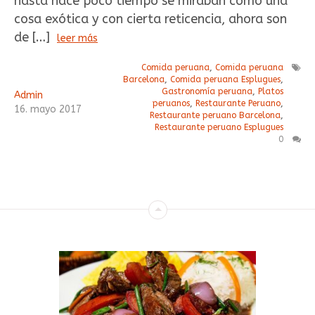
hasta hace poco tiempo se miraban como una
cosa exótica y con cierta reticencia, ahora son
de […]
leer más
Comida peruana
,
Comida peruana
Barcelona
,
Comida peruana Esplugues
,
Gastronomía peruana
,
Platos
Admin
peruanos
,
Restaurante Peruano
,
16
.
mayo
2017
Restaurante peruano Barcelona
,
Restaurante peruano Esplugues
0